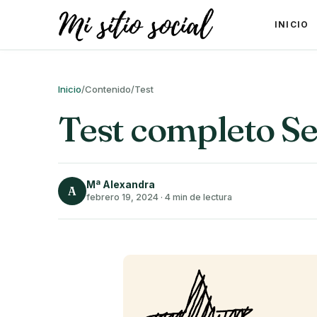
INICIO
Inicio
/
Contenido
/
Test
Test completo S
Mª Alexandra
A
febrero 19, 2024
·
4 min de lectura