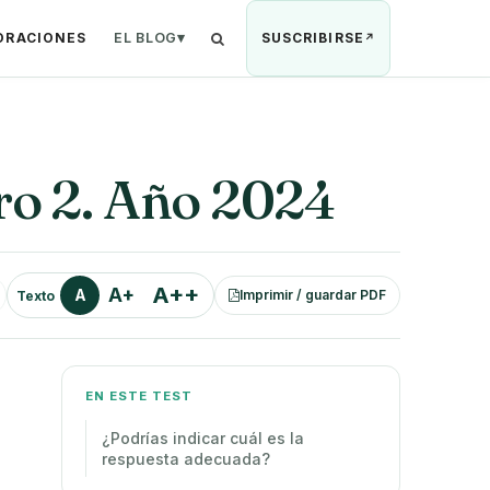
ORACIONES
EL BLOG
▾
SUSCRIBIRSE
Buscar
ro 2. Año 2024
A++
A+
A
Imprimir / guardar PDF
Texto
EN ESTE TEST
¿Podrías indicar cuál es la
respuesta adecuada?