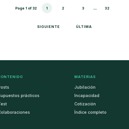
...
Page 1 of 32
1
2
3
32
SIGUIENTE
ÚLTIMA
CONTENIDO
MATERIAS
Posts
Jubilación
Supuestos prácticos
Incapacidad
Test
Cotización
Colaboraciones
Índice completo