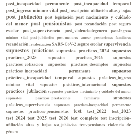
post_incapacidad permanente
post_incapacidad temporal
post_ingreso mínimo vital
post_inscripción-afiliación altas y bajas
post_jubilación
post_nacimiento y cuidado
post_legislación
post_pensionistas
del menor
post_recaudación
post_seguro
post_supervivencia
escolar
post_violenciadegenero
post-Ingreso
mínimo vital
post-jubilación
post-menores cancer
prestaciones familiares
supervivencia
recaudación
SARS-CoV-2
seguro escolar
revalorización
supuestos prácticos
supuestos practicos_2024
supuestos
practicos_2025
supuestos practicos_2026
supuestos
prácticos_cotización
supuestos prácticos_desempleo
supuestos
supuestos
prácticos_incapacidad permanente
prácticos_incapacidad temporal
supuestos prácticos_ingreso
supuestos
mínimo vital
supuestos prácticos_internacional
prácticos_jubilación
supuestos prácticos_nacimiento y cuidado del menor
supuestos
supuestos prácticos_prestaciones familiares
prácticos_supervivencia
supuestos practicos-incapacidad permanente
test
test_2022
test_2023
supuestos practicos-pensionistas
test_2024
test_2025
test_2026
test_completo
test_inscripción-
afiliación altas y bajas
test-pensiones
violencia de
test_jubilación
género