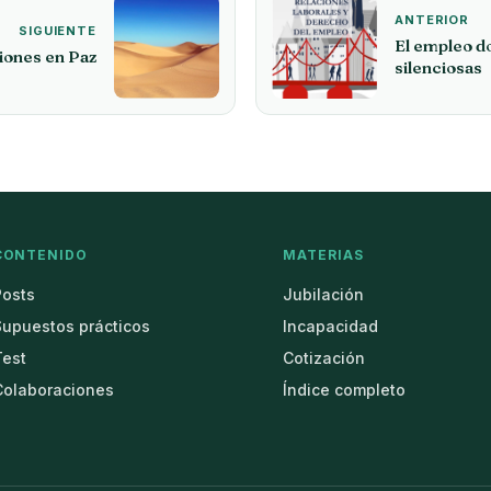
ANTERIOR
SIGUIENTE
El empleo d
ones en Paz
silenciosas
CONTENIDO
MATERIAS
Posts
Jubilación
Supuestos prácticos
Incapacidad
Test
Cotización
Colaboraciones
Índice completo