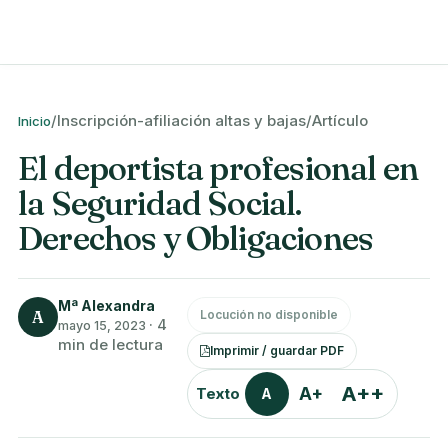
/
Inscripción-afiliación altas y bajas
/
Artículo
Inicio
El deportista profesional en
la Seguridad Social.
Derechos y Obligaciones
Mª Alexandra
A
Locución no disponible
·
4
mayo 15, 2023
min de lectura
Imprimir / guardar PDF
A++
A+
Texto
A